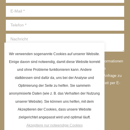
E-Mail *
Telefon *
Nachricht
Wir verwenden sogenannte Cookies auf unserer Website.
Ich erlaube der Reisebüro am Westkreuz GmbH mir Informationen
Einige davon sind notwendig, damit diese Website korrekt
per E-Mail zuzusenden. Meine Daten werden nicht an Dritte
und ohne Probleme funktionieren kann. Andere
weitergegeben und ausschließlich dazu verwendet, meine Anfrage zu
stattdessen sind dafür da, uns bei der Analyse und
beantworten/bearbeiten. Meine Einwilligung kann ich jederzeit per E-
Optimierung der Seite zu helfen. Sie sammeln
Mail an
info@reisebuero-westkreuz.de
widerrufen.
anonymisierte Daten (wie z. B. das Verhalten der Nutzung
*Wofür werden meine Daten genutzt?
unserer Website). Sie können uns helfen, mit dem
Akzeptieren der Cookies, dass unsere Website
Senden
zielgerichtet angepasst wird und optimal läuft.
Akzeptiere nur notwendige Cookies