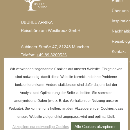
Home
Über uns
Inspiratio
UBUHLE AFRIKA
Reisebüro am Westkreuz GmbH
Nachhalti
Reiseblog
Aubinger Straße 47, 81243 München
Kontakt
Telefon:
+49 89 8200526
Terminver
E-Mail:
info@reisebuero-westkreuz.de
Wir verwenden sogenannte Cookies auf unserer Website. Einige davon
sind notwendig, damit diese Website korrekt und ohne Probleme
funktionieren kann. Andere stattdessen sind dafür da, uns bei der
Analyse und Optimierung der Seite zu helfen. Sie sammeln
anonymisierte Daten (wie z. B. das Verhalten der Nutzung unserer
Website). Sie können uns helfen, mit dem Akzeptieren der Cookies, dass
unsere Website zielgerichtet angepasst wird und optimal läuft.
Alle Cookies akzeptieren
Akzeptiere nur notwendige Cookies