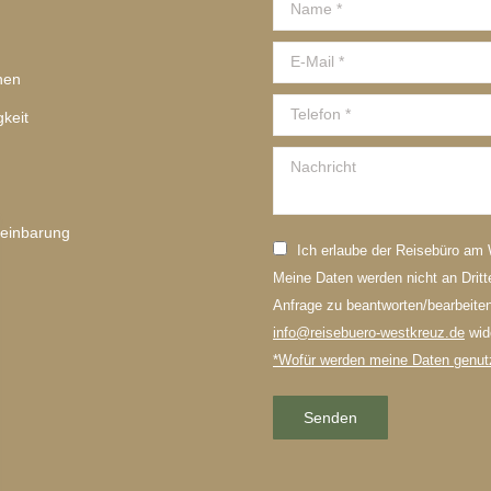
Name *
E-Mail *
nen
Telefon *
gkeit
Nachricht
einbarung
Ich erlaube der Reisebüro am
Meine Daten werden nicht an Drit
Anfrage zu beantworten/bearbeiten.
info@reisebuero-westkreuz.de
wid
*Wofür werden meine Daten genut
Senden