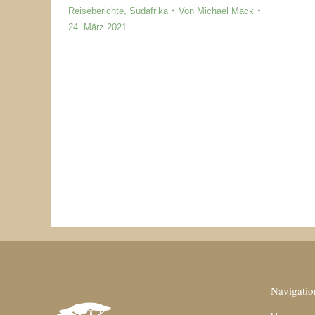
Reiseberichte
,
Südafrika
Von
Michael Mack
24. März 2021
Ich durfte vor ca. 20 Jahren zum ersten Mal
mit meinem heutigen Mann Afrika bereisen.
Ziel war Südafrika, wo wir in der Nähe von
Johannesburg bei der ehemaligen
Schüleraustausch-Gastfamilie meines
Mannes zu einer Hochzeit eingeladen waren.
Wir haben diese Einladung gleich zu einer
kleinen Rundreise durch Südafrika genutzt.
Bis dato war mir das südliche Afrika…
Navigatio