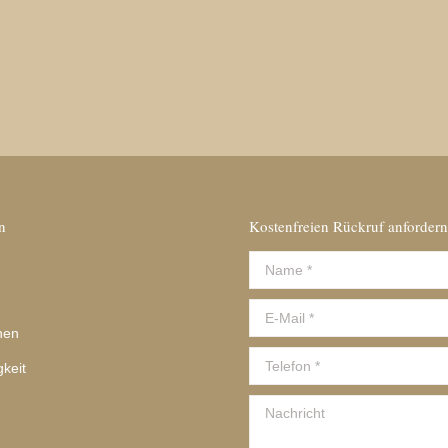
— Sara B, Germany
n
Kostenfreien Rückruf anfordern
Name *
E-Mail *
nen
Telefon *
gkeit
Nachricht