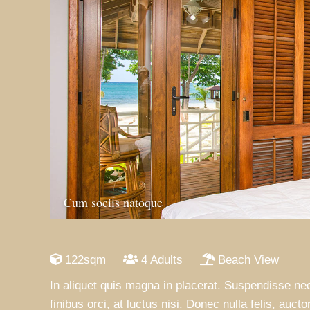
Cum sociis natoque
122sqm
4 Adults
Beach View
In aliquet quis magna in placerat. Suspendisse nec
finibus orci, at luctus nisi. Donec nulla felis, au