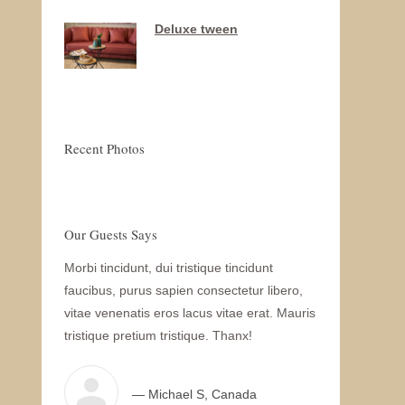
Deluxe tween
Recent Photos
Our Guests Says
lam dapibus
Morbi tincidunt, dui tristique tincidunt
WOW! Dapibus v
i tincidunt,
faucibus, purus sapien consectetur libero,
Morbi tincidunt
purus sapien
vitae venenatis eros lacus vitae erat. Mauris
libero, vitae ve
is eros
tristique pretium tristique. Thanx!
Mauris tristique
 pretium
— Michael S, Canada
— N