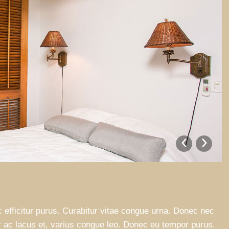
 efficitur purus. Curabitur vitae congue urna. Donec nec
ctor ac lacus et, varius congue leo. Donec eu tempor purus.