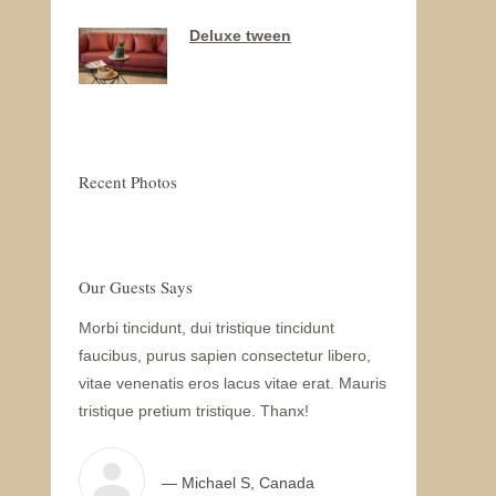
Deluxe tween
Recent Photos
Our Guests Says
lam dapibus
Morbi tincidunt, dui tristique tincidunt
WOW! Dapibus v
i tincidunt,
faucibus, purus sapien consectetur libero,
Morbi tincidunt
purus sapien
vitae venenatis eros lacus vitae erat. Mauris
libero, vitae ve
is eros
tristique pretium tristique. Thanx!
Mauris tristique
 pretium
— Michael S, Canada
— N