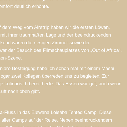
omfort deutlich erhöhte.
— Sara B, Germany
 dem Weg vom Airstrip haben wir die ersten Löwen,
 mit ihrer traumhaften Lage und der beeindruckenden
uckend waren die riesigen Zimmer sowie der
 war der Besuch des Filmschauplatzes von „Out of Africa“,
hon-Szene.
manjaro Besteigung habe ich schon mal mit einem Masai
ogar zwei Kollegen überreden uns zu begleiten. Zur
ge kulinarisch bereicherte. Das Essen war gut, auch wenn
uft nach oben gibt.
ra-Fluss in das Elewana Loisaba Tented Camp. Diese
ung aller Camps auf der Reise. Neben beeindruckendem