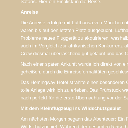
Safaris. Hier ein Einblick in die Reise.
Anreise
Die Anreise erfolgte mit Lufthansa von München ü
waren bis auf den letzten Platz ausgebucht. Luft
Probleme neues Fluggerät zu akquirieren, weshal
auch im Vergleich zur afrikanischen Konkurrenz 
Crew diesmal überraschend gut gelaunt und das Cat
Nach einer späten Ankunft wurde ich direkt von 
geheißen, durch die Einreiseformalitäten geschleu
Das Hemingway Hotel strahlte einen besonderen Ch
WOW! D
tolle Anlage wirklich zu erleben. Das Frühstück w
Morbi 
nach perfekt für die erste Übernachtung vor der S
libero
Mauris
Mit dem Kleinflugzeug ins Wildschutzgebiet
Am nächsten Morgen begann das Abenteuer: Ein Fl
Wildschutzgebiet. Während der gesamten Reise hat