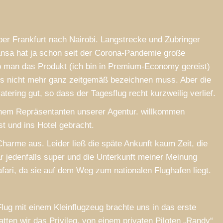
ber Frankfurt nach Nairobi. Langstrecke und Zubringer
hansa hat ja schon seit der Corona-Pandemie große
b man das Produkt (ich bin in Premium-Economy gereist)
als nicht mehr ganz zeitgemäß bezeichnen muss. Aber die
ering gut, so dass der Tagesflug recht kurzweilig verlief.
einem Repräsentanten unserer Agentur. willkommen
st und ins Hotel gebracht.
arme aus. Leider ließ die späte Ankunft kaum Zeit, die
apibus velit vel suscipit malesuada.
In volutpat vehicula iaculis. Nul
ar jedenfalls super und die Unterkunft meiner Meinung
tincidunt, purus sapien consectetur
velit vel suscipit malesuada. Morb
afari, da sie auf dem Weg zum nationalen Flughafen liegt.
, vitae venenatis eros lacus vitae erat.
dui tristique tincidunt faucibus, 
 tristique pretium tristique.
consectetur libero, vitae venenat
lacus vitae erat. Mauris tristique
ug mit einem Kleinflugzeug brachte uns in das erste
tristique.
— Nikita B, Australia
ten wir das Privileg, von einem privaten Piloten „Randy“