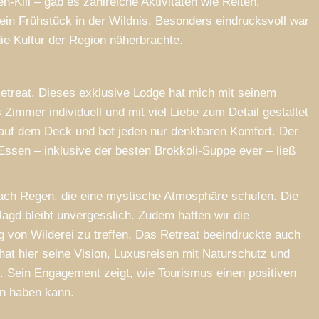
n-Kill – gab es zahlreiche Aktivitäten wie Reiten,
ein Frühstück in der Wildnis. Besonders eindrucksvoll war
ie Kultur der Region näherbrachte.
etreat. Dieses exklusive Lodge hat mich mit seinem
Zimmer individuell und mit viel Liebe zum Detail gestaltet
l auf dem Deck und bot jeden nur denkbaren Komfort. Der
 Essen – inklusive der besten Brokkoli-Suppe ever – ließ
nach Regen, die eine mystische Atmosphäre schufen. Die
gd bleibt unvergesslich. Zudem hatten wir die
 von Wilderei zu treffen. Das Retreat beeindruckte auch
hat hier seine Vision, Luxusreisen mit Naturschutz und
. Sein Engagement zeigt, wie Tourismus einen positiven
en haben kann.