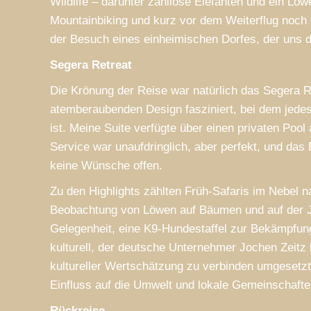
Wildlife – darunter zahllose Elefanten und ein Löwe
Mountainbiking und kurz vor dem Weiterflug noch 
der Besuch eines einheimischen Dorfes, der uns d
Segera Retreat
Die Krönung der Reise war natürlich das Segera R
atemberaubenden Design fasziniert, bei dem jedes 
ist. Meine Suite verfügte über einen privaten Poo
Service war unaufdringlich, aber perfekt, und das
keine Wünsche offen.
Zu den Highlights zählten Früh-Safaris im Nebel 
Beobachtung von Löwen auf Bäumen und auf der Ja
Gelegenheit, eine K9-Hundestaffel zur Bekämpfung
kulturell, der deutsche Unternehmer Jochen Zeitz 
kultureller Wertschätzung zu verbinden umgesetzt
Einfluss auf die Umwelt und lokale Gemeinschaft
Rückreise