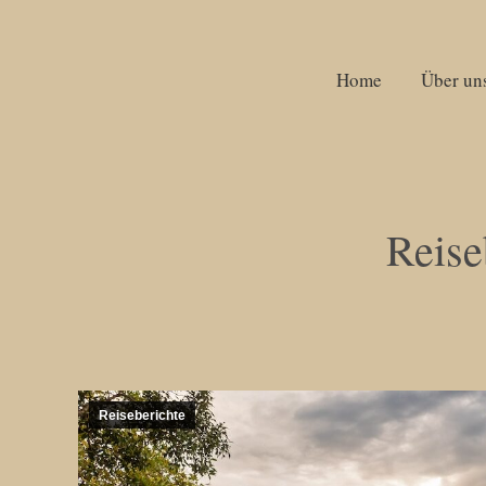
Home
Home
Über un
Über un
Reise
Reiseberichte