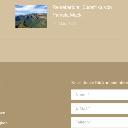
Reisebericht: Südafrika von
Pamela Mack
24. März 2021
n
Kostenfreien Rückruf anfordern
Name *
E-Mail *
nen
Telefon *
gkeit